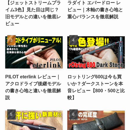
【ジェットストリームプラ
ラダイト エバードロー レ
イム3色】見た目は同じ？
ビュー｜木軸の書き心地と
旧モデルとの違いを徹底レ
重心バランスを徹底解説
ビュー
PILOT eterlink レビュー｜
ロットリング600は今も買
アクロドライブ後継モデル
いか？ダークストーンを本
の書き心地と違いを徹底解
音レビュー【800・500と比
説
較】