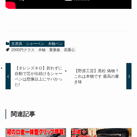
文房具
シャーペン
木軸ペン
2000円クラス
木軸
重量級
高重心
【オレンズネロ】折れずに
【野原工芸】黒松 偽物？
自動で芯が出続けるシャー
これは本物です 最高の書
ペンは想像以上にヤバかっ
き味
た!
関連記事