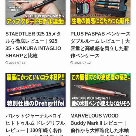
STAEDTLER 925 15メタ
PLUS FABFAB ペンケース
ルを徹底レビュー｜925
ダブルルーム レビュー｜大
35・SAKURA INTAGLIO
容量と高級感を両立した新
SHARPと比較
作ペンケース
2026-07-13
2026-07-12
バレットジャーナル×ロイ
MARVELOUS WOOD
ヒトトゥルム ドレグリフル
Buddy Mark II レビュー｜
レビュー｜100年続く名作
前作から大幅進化した木軸