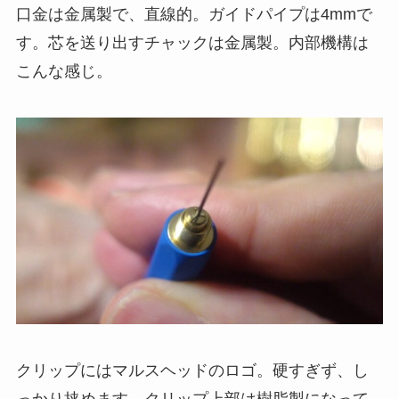
口金は金属製で、直線的。
ガイドパイプは4mm
で
す。
芯を送り出すチャックは金属製
。内部機構は
こんな感じ。
クリップにはマルスヘッドのロゴ。硬すぎず、し
っかり挟めます。クリップ上部は樹脂製になって