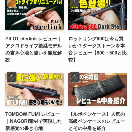
PILOT eterlink レビュー｜
ロットリング600は今も買
アクロドライブ後継モデル
いか？ダークストーンを本
の書き心地と違いを徹底解
音レビュー【800・500と比
説
較】
TOMBOW FUMI レビュー
【ルポペンケース】人気の
｜NAGORI素材で実現した
高級ペンケースのレビュー
新感覚の書き心地
とその中身を紹介