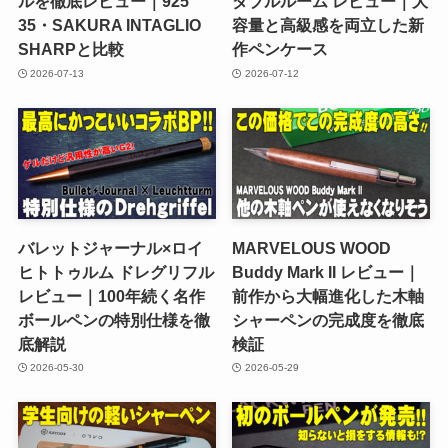
ルを徹底レビュー｜925
ダブルルーム レビュー｜大
35・SAKURA INTAGLIO
容量と高級感を両立した新
SHARPと比較
作ペンケース
2026-07-13
2026-07-12
バレットジャーナル×ロイ
MARVELOUS WOOD
ヒトトゥルム ドレグリフル
Buddy Mark II レビュー｜
レビュー｜100年続く名作
前作から大幅進化した木軸
ボールペンの特別仕様を徹
シャーペンの完成度を徹底
底解説
検証
2026-05-30
2026-05-29