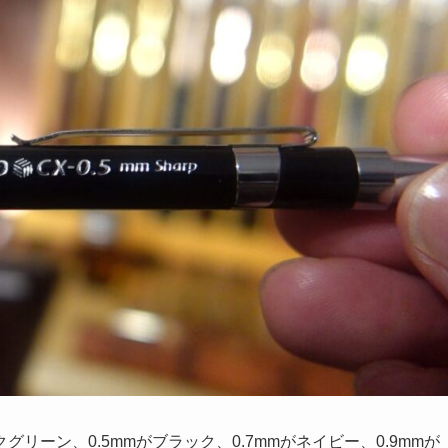
クグリーン、0.5mmがブラック、0.7mmがネイビー、0.9mmが