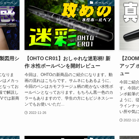
シャーペン
ボールペン
 製図用シ
【OHTO CR01】おしゃれな迷彩柄! 新
【ZOOM
作 水性ボールペンを開封レビュー
アップ 
ュー
になりま
今回は、OHTOの新商品のご紹介になります。動
ンはメカっ
画の流れはこちらです。サムネにもあるように、
今回ご紹
となってお
今回のペンはカモフラージュ柄の乾かない水性ボ
す。今回の
報で解説し
ールペンとなっております。もちろん黒一色のカ
ンボ鉛筆
TVでは新商
ラーもありますので、学生の方にもビジネスシー
ように、
ンでもお使いいただ...
ラインナ
い所や気に
2022-11-26
2022-11-