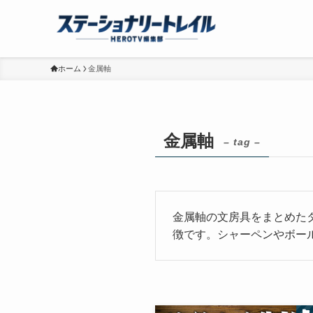
ホーム
金属軸
金属軸
– tag –
金属軸の文房具をまとめた
徴です。シャーペンやボー