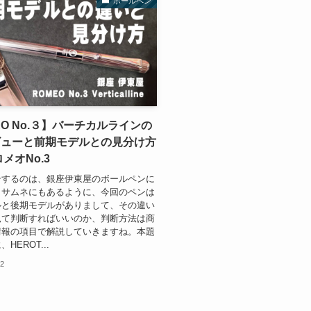
ボールペン
EO No.３】バーチカルラインの
ビューと前期モデルとの見分け方
メオNo.3
介するのは、銀座伊東屋のボールペンに
。サムネにもあるように、今回のペンは
ルと後期モデルがありまして、その違い
見て判断すればいいのか、判断方法は商
情報の項目で解説していきますね。本題
HEROT...
12