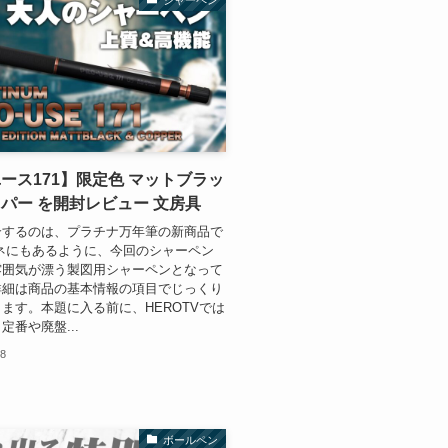
シャーペン
ース171】限定色 マットブラッ
パー を開封レビュー 文房具
介するのは、プラチナ万年筆の新商品で
ネにもあるように、今回のシャーペン
雰囲気が漂う製図用シャーペンとなって
詳細は商品の基本情報の項目でじっくり
ます。本題に入る前に、HEROTVでは
定番や廃盤...
18
ボールペン