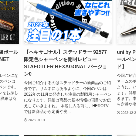
高級ボール
【ヘキサゴナル】ステッドラー 92577
uni by
NET
限定色シャーペンを開封レビュー
ールペン
STAEDTLER HEXAGONAL バージョ
ド】
ン0
ルペンにな
今回ご紹介
回のペンは
ネームの
今回ご紹介するのはステッドラーの新商品のご紹
ペンです。
ように、
介です。サムネにもあるように、今回のペンは
ンをお探し
ます。詳
2022年の11月に発売した注目の製図用シャーペン
。詳細は商
きます。本
になります。詳細は商品の基本情報の項目でお伝
ら定番や廃
えしていきますね。 本題に入る前に、HEROTV
では新商品から定番や廃...
2022-12-
2023-01-01