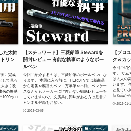
シャーペン
ボールペン
した太軸
【スチュワード】三菱鉛筆 Stewardを
【プロユ
ットリン
開封レビュー 有能な執事のようなボー
ク＆カッ
ルペン
今回ご紹
す。 サム
確実に完成
今回ご紹介するのは、三菱鉛筆のボールペンにな
は大人の
として見る
ります。 本題に入る前に、HEROTVでは新商品
います。
は大きく改
から定番や廃番のペン、万年筆や木軸、ペンケー
と見ていき
由来の振動
スなんかもメーカーに忖度がない徹底レビューを
新商品から
1000やロ
していますので、文房具に興味がある方は是非チ
ャンネル登録をお願い...
2023-01-
2023-03-05
ボールペン
シャーペン