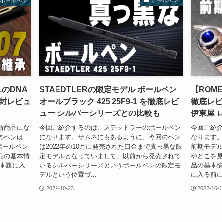
ボールペン
ボールペン
01のDNA
STAEDTLERの限定モデル ボールペン
【ROM
封レビュ
オールブラック 425 25F9-1 を徹底レビ
徹底レ
ュー シルバーシリーズとの比較も
伊東屋 ロ
新商品にな
今回ご紹介するのは、ステッドラーのボールペン
今回ご紹
のペンは
になります。サムネにもあるように、今回のペン
なります
のボールペン
は2022年の10月に発売された口金まで真っ黒な限
前期モデ
品の基本情
定モデルとなっていまして、以前から発売されて
やどこを
 本題に入
いるシルバーシリーズというボールペンの限定モ
品の基本
デルという位置づ...
に入る前に、
2022-10-23
2022-10-